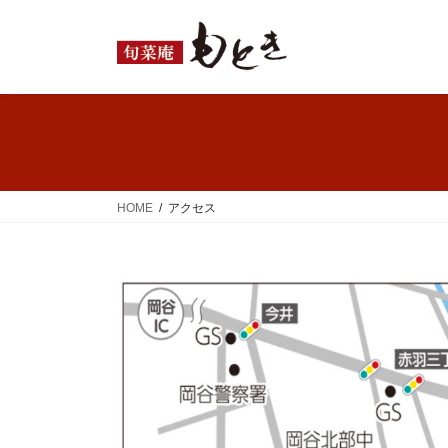
コ
ナ
ン
ビ
テ
ゲ
ン
ー
ツ
シ
へ
ョ
ス
ン
キ
に
ッ
移
HOME
アクセス
プ
動